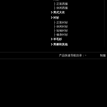
├ 正装西服
├ 休闲西服
男式大衣
衬衫
├ 正装衬衫
├ 休闲衬衫
├ 短袖衬衫
├ 修身衬衫
羊毛杉
男裤和其他
产品快速导航目录：>
制服