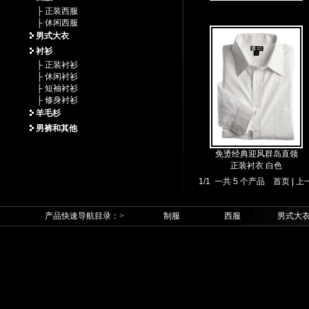
├ 正装西服
├ 休闲西服
男式大衣
衬衫
├ 正装衬衫
├ 休闲衬衫
├ 短袖衬衫
├ 修身衬衫
羊毛杉
男裤和其他
免烫经典迎风群岛直领
正装衬衣 白色
1/1 一共 5 个产品
首页
|
上
产品快速导航目录：>
制服
西服
男式大