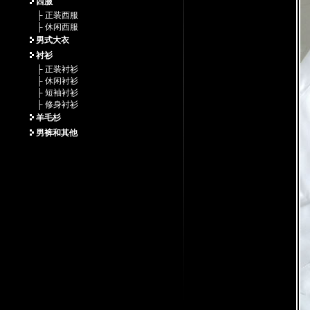
西服
├ 正装西服
├ 休闲西服
男式大衣
衬衫
├ 正装衬衫
├ 休闲衬衫
├ 短袖衬衫
├ 修身衬衫
羊毛杉
男裤和其他